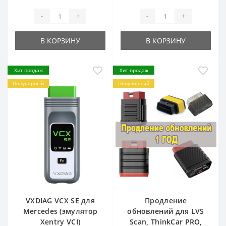
-
+
-
+
В КОРЗИНУ
В КОРЗИНУ
Хит продаж
Хит продаж
Популярный
Популярный
VXDIAG VCX SE для
Продление
Mercedes (эмулятор
обновлений для LVS
Xentry VCI)
Scan, ThinkCar PRO,