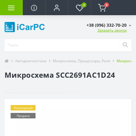
0
0
+38 (096) 332-70-20
Заказать звонок
Автодиагностика
Микросхемы, Процессоры, Реле
Микросхе
Микросхема SCC2691AC1D24
Популярный
Продано