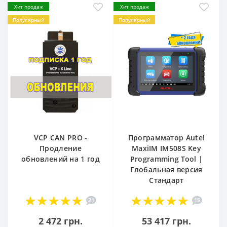
Хит продаж
Хит продаж
Популярный
Популярный
VCP CAN PRO -
Программатор Autel
Продление
MaxiIM IM508S Key
обновлений на 1 год
Programming Tool |
Глобальная версия
Стандарт
21
15
2 472 грн.
53 417 грн.