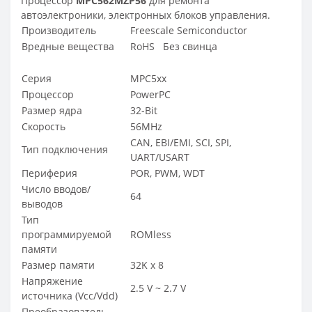
Процессор
MPC562MZP56
для ремонта
автоэлектроники, электронных блоков управления.
Производитель
Freescale Semiconductor
Вредные вещества
RoHS
Без свинца
Серия
MPC5xx
Процессор
PowerPC
Размер ядра
32-Bit
Скорость
56MHz
CAN, EBI/EMI, SCI, SPI,
Тип подключения
UART/USART
Периферия
POR, PWM, WDT
Число вводов/
64
выводов
Тип
программируемой
ROMless
памяти
Размер памяти
32K x 8
Напряжение
2.5 V ~ 2.7 V
источника (Vcc/Vdd)
Преобразователь