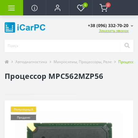
0
0
+38 (096) 332-70-20
Заказать звонок
Автодиагностика
Микросхемы, Процессоры, Реле
Процессо
Процессор MPC562MZP56
Популярный
Продано