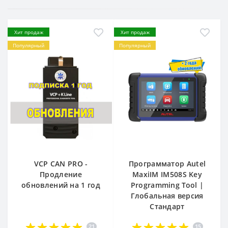
Хит продаж
Хит продаж
Популярный
Популярный
VCP CAN PRO -
Программатор Autel
Продление
MaxiIM IM508S Key
обновлений на 1 год
Programming Tool |
Глобальная версия
Стандарт
21
15