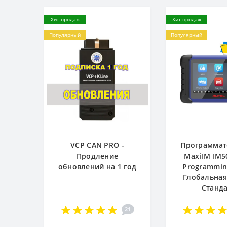
Хит продаж
Хит продаж
Популярный
Популярный
VCP CAN PRO -
Программат
Продление
MaxiIM IM5
обновлений на 1 год
Programming
Глобальная
Станд
21