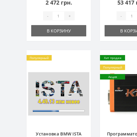
2 472 грн.
53 417 
-
+
-
В КОРЗИНУ
В КОРЗ
Популярный
Хит продаж
Популярный
Акция
Установка BMW ISTA
Программато