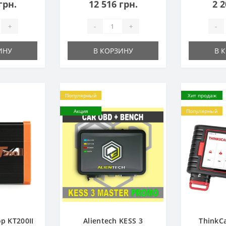
грн.
12 516 грн.
2 2
+
-
+
-
ИНУ
В КОРЗИНУ
В 
Популярный
Хит продаж
Акция
Популярный
р KT200II
Alientech KESS 3
ThinkC