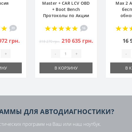
рсия
Master + CAR LCV OBD
Max 2 
+ Boot Bench
бес
Протоколы по Акции
обно
39
16
972 грн.
210 635 грн.
16 
318 270 грн.
+
-
+
-
ИНУ
В КОРЗИНУ
В 
РАММЫ ДЛЯ АВТОДИАГНОСТИКИ?
стических программ на Ваш или наш ноутбук.