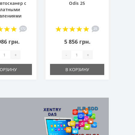
Автосканер с
Odis 25
платными
влениями
172
25
986 грн.
5 856 грн.
+
-
+
КОРЗИНУ
В КОРЗИНУ