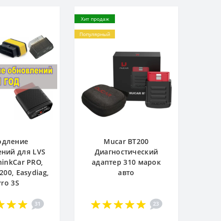
Хит продаж
Популярный
одление
Mucar BT200
ний для LVS
Диагностический
hinkCar PRO,
адаптер 310 марок
200, Easydiag,
авто
Pro 3S
31
23