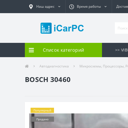
Наш адрес
Время работы
Достав
Список категорий
>> VI
Автодиагностика
Микросхемы, Процессоры, Р
BOSCH 30460
Популярный
Продано