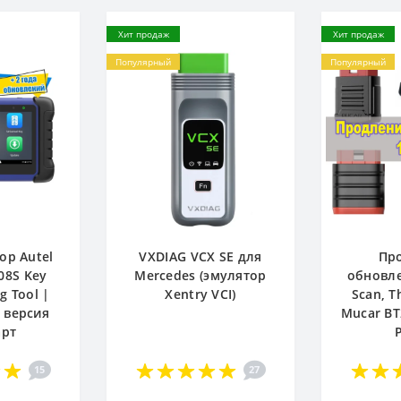
Хит продаж
Хит продаж
Популярный
Популярный
ор Autel
VXDIAG VCX SE для
Пр
08S Key
Mercedes (эмулятор
обновле
 Tool |
Xentry VCI)
Scan, T
 версия
Mucar BT
арт
15
27