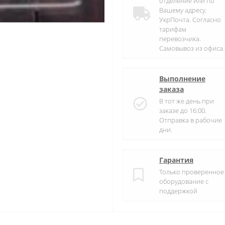
отделение или по
Вашему адресу.
УкрПочта. Согласно
тарифам
перевозчика.
Самовывоз из офиса.
Выполнение
заказа
В тот же день при
заказе до 16:00.
Отправка в рабочие
дни.
Гарантия
Только проверенное
оборудование с
поддержкой