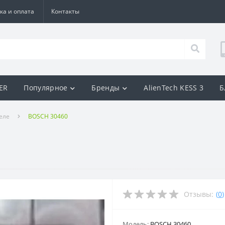
ка и оплата
Контакты
BER
Популярное
Бренды
AlienTech KESS 3
Б
еле
BOSCH 30460
Отзывы:
(
0
)
Модель:
BOSCH 30460