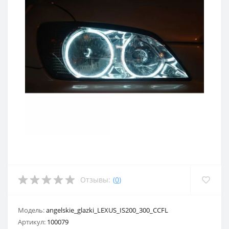
Отзывы:
(
0
)
Модель:
angelskie_glazki_LEXUS_IS200_300_CCFL
Артикул:
100079