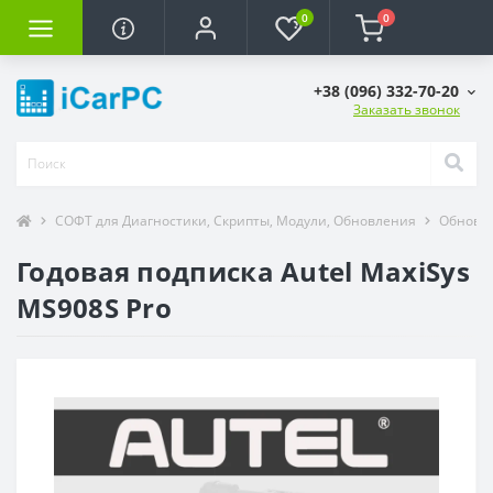
0
0
+38 (096) 332-70-20
Заказать звонок
СОФТ для Диагностики, Скрипты, Модули, Обновления
Обновле
Годовая подписка Autel MaxiSys
MS908S Pro