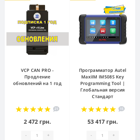
VCP CAN PRO -
Программатор Autel
Продление
MaxiIM IM508S Key
обновлений на 1 год
Programming Tool |
Глобальная версия
Стандарт
21
15
2 472 грн.
53 417 грн.
-
+
-
+