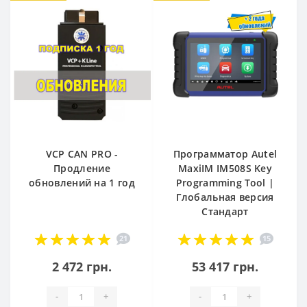
VCP CAN PRO -
Программатор Autel
Продление
MaxiIM IM508S Key
обновлений на 1 год
Programming Tool |
Глобальная версия
Стандарт
21
15
2 472 грн.
53 417 грн.
-
+
-
+