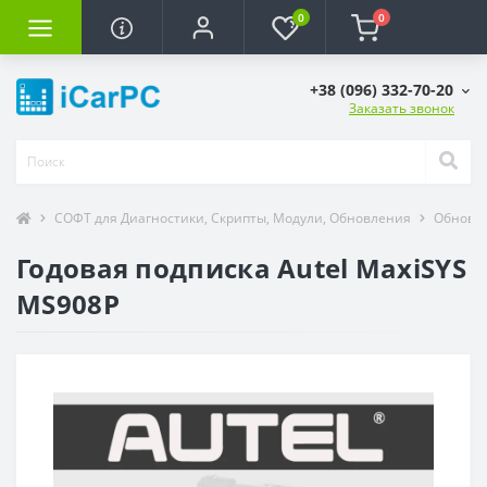
0
0
+38 (096) 332-70-20
Заказать звонок
СОФТ для Диагностики, Скрипты, Модули, Обновления
Обновле
Годовая подписка Autel MaxiSYS
MS908P