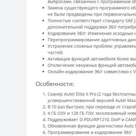
выбросами, связанных с программным о
Замена существующего программного об
не были предвидены при первоначально
Полностью соответствует стандарту SAE 
дополнительной поддержки ЭБУ потребу
Кодирование ЭБУ: Изменение исходных н
Перепрограммирование адаптивных данны
Устранение сложных проблем: управляем
частей;
Активация функций автомобиля более выс
Отключение ненужных функций автомобиля
Онлайн-кодирование ЭБУ совместимо с Vol
Особенности:
Сканер Autel Elite II Pro (2 года бесплат
усовершенствованной версией Autel MaxiS
В 10 раз быстрее, при переходе от старой в
4 ГБ ОЗУ и 128 ГБ ПЗУ, эксклюзивный нов
Поддерживает D-PDU/RP1210, DoIP и CANF
Обновленная функция диагностики Auto S
Программирование и кодирование ЭБУ