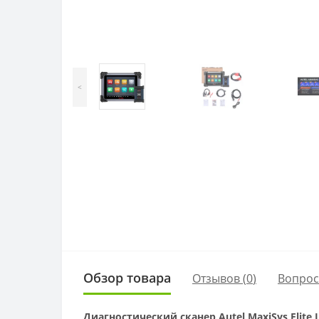
<
Обзор товара
Отзывов (
0
)
Вопро
Диагностический сканер Autel MaxiSys Elit