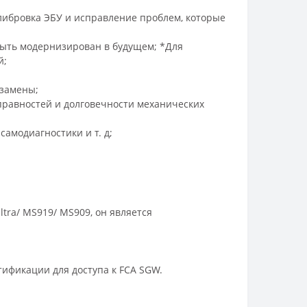
ибровка ЭБУ и исправление проблем, которые
 быть модернизирован в будущем; *Для
й;
 замены;
правностей и долговечности механических
амодиагностики и т. д;
Ultra/ MS919/ MS909, он является
тификации для доступа к FCA SGW.