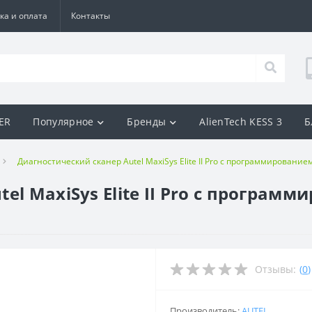
ка и оплата
Контакты
BER
Популярное
Бренды
AlienTech KESS 3
Б
Диагностический сканер Autel MaxiSys Elite II Pro с программировани
el MaxiSys Elite II Pro с програ
Отзывы:
(
0
)
Производитель:
AUTEL