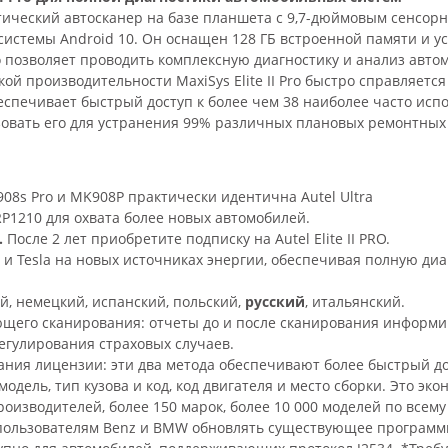
ностический автосканер на базе планшета с 9,7-дюймовым сенс
стемы Android 10. Он оснащен 128 ГБ встроенной памяти и у
что позволяет проводить комплексную диагностику и анализ авт
ой производительности MaxiSys Elite II Pro быстро справляет
o обеспечивает быстрый доступ к более чем 38 наиболее часто и
овать его для устранения 99% различных плановых ремонтных 
S908s Pro и MK908P практически идентична Autel Ultra
1210 для охвата более новых автомобилей.
.
После 2 лет приобретите подписку на Autel Elite II PRO.
и Tesla на новых источниках энергии, обеспечивая полную диаг
й, немецкий, испанский, польский,
русский
, итальянский.
щего сканирования: отчеты до и после сканирования информи
егулирования страховых случаев.
ния лицензии: эти два метода обеспечивают более быстрый до
модель, тип кузова и код, код двигателя и место сборки. Это эк
оизводителей, более 150 марок, более 10 000 моделей по всему
 пользователям Benz и BMW обновлять существующее программ