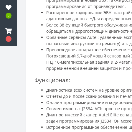
программировать новые ЭБУ; также дост
программирования от производителя.
Расширенное кодирование ЭБУ: настрой
0
адаптивных данных. *Для определенных
Более 38 функций быстрого обслуживани
обращаться к дорогостоящим диагностич
Облачные сервисы Autel: удаленный экс
0
пошаговые инструкции по ремонту) и т. д
Превосходное аппаратное обеспечение: мн
Потрясающий 9,7-дюймовый сенсорный ЖК-
ГГц, 16-мегапиксельная задняя и 2-мега
прорезиненной внешней защитой и про
Функционал:
Диагностика всех систем на уровне ориг
Отчеты до и после сканирования и печать
Онлайн-программирование и кодировани
Совместимость с J2534. VCI: простое пр
Диагностический сканер Autel Elite осна
задач программирования J2534. Он може
Встроенное программное обеспечение ша