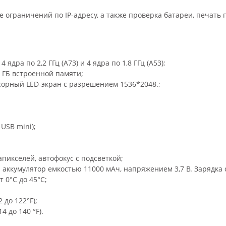
 ограничений по IP-адресу, а также проверка батареи, печать по
ра по 2,2 ГГц (A73) и 4 ядра по 1,8 ГГц (A53);
 ГБ встроенной памяти;
орный LED-экран с разрешением 1536*2048.;
 USB mini);
пикселей, автофокус с подсветкой;
ккумулятор емкостью 11000 мАч, напряжением 3,7 В. Зарядка 
 0°C до 45°C;
 до 122°F);
4 до 140 °F).