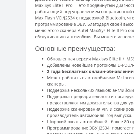
MaxiSys Elite II Pro — это продвинутый диаг
работающий под управлением операционной си
MaxiFlash VCI/J2534 с поддержкой Bluetooth, 
программирование ЭБУ. Благодаря своей высок
меню этого сканера Autel MaxiSys Elite II Pr
обслуживанию автомобиля. Вы можете использ
Основные преимущества:
Обновленная версия Maxisys Elite II / M
Добавлены новейшие протоколы D-PDU/RP
2 года бесплатных онлайн-обновлений
Может работать с автомобилями McLaren 
сканеры.
Поддержка нескольких языков: английски
Поддержка предварительного и последую
предоставляют им доказательства для ур
Поддержка сканирования VIN и сканирова
производитель автомобиля, год выпуска, 
Широкий охват автомобилей: более 80 пр
Программирование ЭБУ J2534: помогает