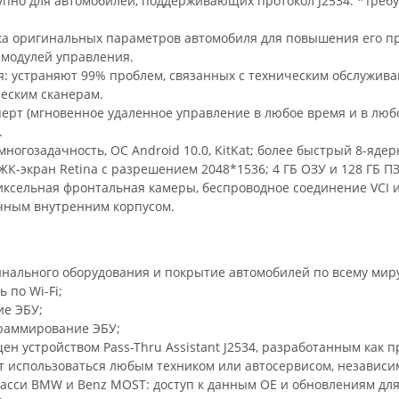
упно для автомобилей, поддерживающих протокол J2534. *Треб
ка оригинальных параметров автомобиля для повышения его 
 модулей управления.
я: устраняют 99% проблем, связанных с техническим обслужива
еским сканерам.
перт (мгновенное удаленное управление в любое время и в люб
.
огозадачность, ОС Android 10.0, KitKat; более быстрый 8-ядерн
экран Retina с разрешением 2048*1536; 4 ГБ ОЗУ и 128 ГБ ПЗУ;
пиксельная фронтальная камеры, беспроводное соединение VCI 
чным внутренним корпусом.
инального оборудования и покрытие автомобилей по всему мир
 по Wi-Fi;
е ЭБУ;
ограммирование ЭБУ;
щен устройством Pass-Thru Assistant J2534, разработанным как
т использоваться любым техником или автосервисом, независим
сси BMW и Benz MOST: доступ к данным OE и обновлениям для