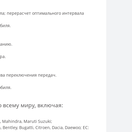
сла; перерасчет оптимального интервала
биля.
чанию.
ра.
тва переключения передач.
обиля.
о всему миру, включая:
u, Mahindra, Maruti Suzuki;
, Bentley, Bugatti, Citroen, Dacia, Daewoo; ЕС: