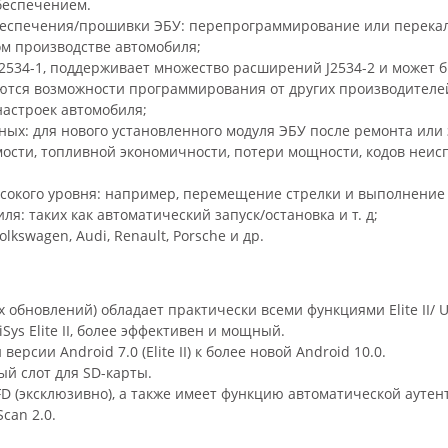
беспечением.
еспечения/прошивки ЭБУ: перепрограммирование или перекал
м производстве автомобиля;
J2534-1, поддерживает множество расширений J2534-2 и может
ются возможности программирования от других производителе
астроек автомобиля;
х: для нового установленного модуля ЭБУ после ремонта или
ости, топливной экономичности, потери мощности, кодов неис
окого уровня: например, перемещение стрелки и выполнение с
: таких как автоматический запуск/остановка и т. д;
kswagen, Audi, Renault, Porsche и др.
ных обновлений) обладает практически всеми функциями Elite II/ 
ys Elite II, более эффективен и мощный.
ерсии Android 7.0 (Elite II) к более новой Android 10.0.
ый слот для SD-карты.
D (эксклюзивно), а также имеет функцию автоматической аутен
can 2.0.