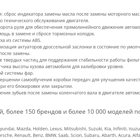
я: сброс индикатора замены масла после замены моторного ма
о технического обслуживания двигателя.
поворота руля для обеспечения прямолинейного движения автомо
мощь в замене и сбросе тормозных колодок.
уха из системы ABS.
лизация актуаторов дроссельной заслонки в состояние по умол
 после замены.
ние твердых частиц для поддержания стабильности работы фильт
тчика высоты кузова автомобиля для калибровки уровня.
ой системы фар.
авершении самообучения коробки передач для улучшения качес
ри его блокировке или закрытии.
ения зубьев после замены коленчатого вала в двигателе автом
, более 150 брендов и более 10 000 моделей п
undai, Mazda, Holden, Lexus, Mitsubishi, Suzuki, Kia, Infiniti, Isuz
orsche, Renault, Benz, BMW, Saab, Scion, Subaru, Abarth, Acura, Alfa