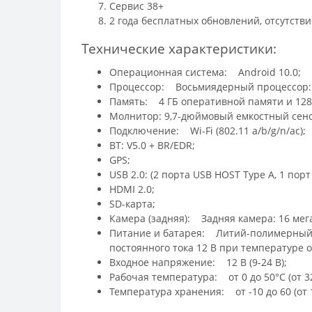
Сервис 38+
2 года бесплатных обновлений, отсутствие
Технические характеристики:
Операционная система: Android 10.0;
Процессор: Восьмиядерный процессор: 4 яд
Память: 4 ГБ оперативной памяти и 128
Молнитор: 9,7-дюймовый емкостный сенс
Подключение: Wi-Fi (802.11 a/b/g/n/ac);
BT: V5.0 + BR/EDR;
GPS;
USB 2.0: (2 порта USB HOST Type A, 1 порт
HDMI 2.0;
SD-карта;
Камера (задняя): Задняя камера: 16 мега
Питание и батарея: Литий-полимерный а
постоянного тока 12 В при температуре от
Входное напряжение: 12 В (9-24 В);
Рабочая температура: от 0 до 50°C (от 32
Температура хранения: от -10 до 60 (от 1