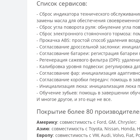
Список сервисов:
- Сброс индикатора технического обслуживани
замены масла для обеспечения своевременног
- Сброс угла поворота руля: обнуление угла 
- Сброс электронного стояночного тормоза: по
- Прокачка ABS: простой способ удаления возд
- Согласование дроссельной заслонки: инициа
- Согласование батареи: регистрация батареи
- Регенерация сажевого фильтра (DPF): удале
- Калибровка уровня подвески: регулировка да
- Согласование фар: инициализация адаптивн
- Согласование коробки передач: помощь в з
- Инициализация люка: инициализация люка п
- Обучение зубьев: помощь в завершении обуч
И многое другое, и это еще не все.
Покрытие более 80 производителей
Америку
: совместимость с Ford, GM, Chrysler;
Азию
: совместимость с Toyota, Nissan, Honda, Hy
Европу
: совместимость с VW, Audi, Volvo, Fiat, P