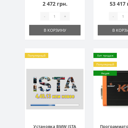
2 472 грн.
53 417 
-
+
-
В КОРЗИНУ
В КОРЗ
Популярный
Хит продаж
Популярный
Акция
Установка BMW ISTA
Программато