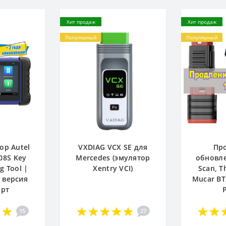
Хит продаж
Хит продаж
Популярный
Популярный
ор Autel
VXDIAG VCX SE для
Пр
08S Key
Mercedes (эмулятор
обновле
 Tool |
Xentry VCI)
Scan, T
 версия
Mucar BT
арт
15
27