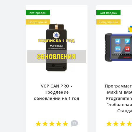
Хит продаж
Хит продаж
Популярный
Популярный
VCP CAN PRO -
Программат
Продление
MaxiIM IM5
обновлений на 1 год
Programming
Глобальная
Станд
21