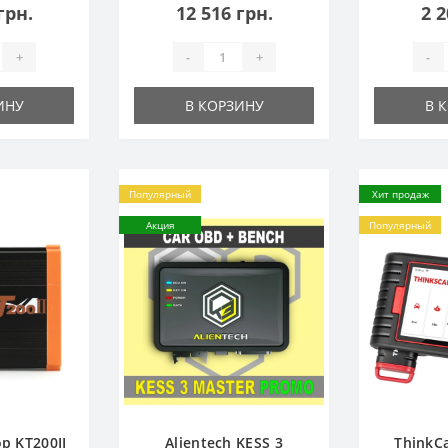
грн.
12 516 грн.
2 2
+
-
+
-
ИНУ
В КОРЗИНУ
В 
Популярный
Хит продаж
Акция
Популярный
р KT200II
Alientech KESS 3
ThinkC