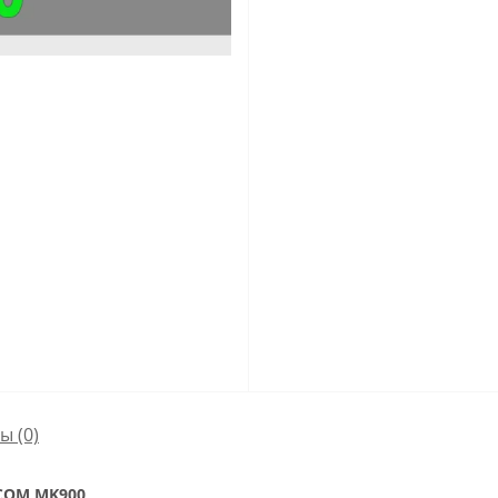
сы
(0)
iCOM MK900