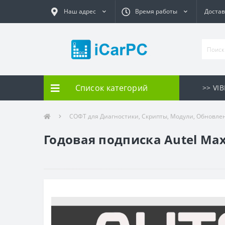
Наш адрес
Время работы
Достав
Список категорий
>> VI
СОФТ для Диагностики, Скрипты, Модули, Обновле
Годовая подписка Autel Ma