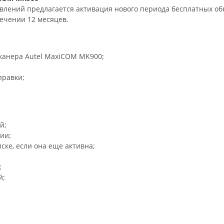
влений предлагается активация нового периода бесплатных о
ечении 12 месяцев.
канера Autel MaxiCOM MK900;
правки;
й;
ии;
ске, если она еще активна;
;
й;