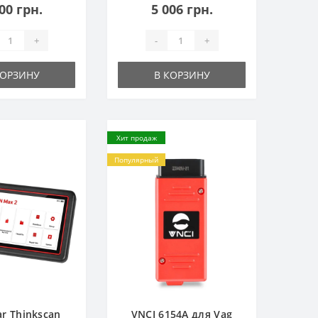
00 грн.
5 006 грн.
+
-
+
КОРЗИНУ
В КОРЗИНУ
Хит продаж
Популярный
ar Thinkscan
VNCI 6154A для Vag