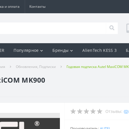
ка и оплата
Контакты
BER
Популярное
Бренды
AlienTech KESS 3
Б
ния
Обновления, Подписки
Годовая подписка Autel MaxiCOM M
xiCOM MK900
Отзывы:
(
0
)
Производитель:
AUTEL