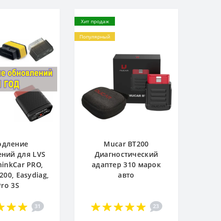
Хит продаж
Популярный
одление
Mucar BT200
ний для LVS
Диагностический
hinkCar PRO,
адаптер 310 марок
200, Easydiag,
авто
Pro 3S
31
23