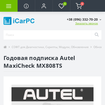
0
0
+38 (096) 332-70-20
Заказать звонок
СОФТ для Диагностики, Скрипты, Модули, Обновления
Обновле
Годовая подписка Autel
MaxiCheck MX808TS