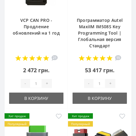
VCP CAN PRO -
Программатор Autel
Продление
MaxiIM IM508S Key
обновлений на 1 год
Programming Tool |
Глобальная версия
Стандарт
21
15
2 472 грн.
53 417 грн.
-
+
-
+
В КОРЗИНУ
В КОРЗИНУ
Хит продаж
Хит продаж
Популярный
Популярный