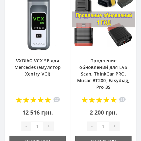
VXDIAG VCX SE для
Продление
Mercedes (эмулятор
обновлений для LVS
Xentry VCI)
Scan, ThinkCar PRO,
Mucar BT200, Easydiag,
Pro 3S
27
31
12 516 грн.
2 200 грн.
-
+
-
+