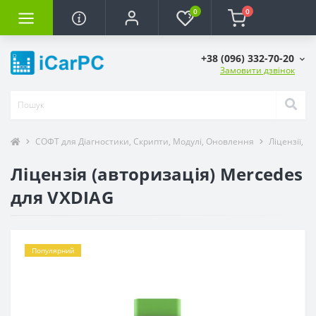
0
0
+38 (096) 332-70-20
Замовити дзвінок
СОФТ для Діагностики, Скрипти, Модулі, Оновлення
Ліцензії, А
Ліцензія (авторизація) Mercedes
для VXDIAG
Популярний