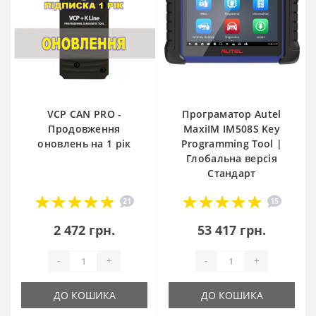
VCP CAN PRO -
Програматор Autel
Продовження
MaxiIM IM508S Key
оновлень на 1 рік
Programming Tool |
Глобальна версія
Стандарт
21
15
2 472 грн.
53 417 грн.
-
+
-
+
ДО КОШИКА
ДО КОШИКА