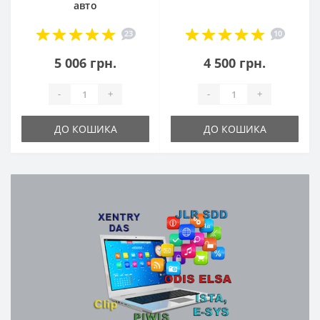
авто
23
10
5 006 грн.
4 500 грн.
-
+
-
+
ДО КОШИКА
ДО КОШИКА