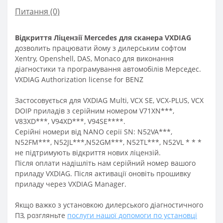
Питання
(0)
Відкриття Ліцензії Mercedes для сканера VXDIAG
дозволить працювати йому з дилерським софтом
Xentry, Openshell, DAS, Monaco для виконання
діагностики та програмування автомобілів Мерседес.
VXDIAG Authorization license for BENZ
Застосовується для VXDIAG Multi, VCX SE, VCX-PLUS, VCX
DOIP приладів з серійним номером V71XN***,
V83XD***, V94XD***, V94SE****.
Серійні номери від NANO серії SN: N52VA***,
N52FM***, N52JL***,N52GM***, N52TL***, N52VL * * *
не підтримують відкриття нових ліцензій.
Після оплати надішліть нам серійний номер вашого
приладу VXDIAG. Після активації оновіть прошивку
приладу через VXDIAG Manager.
Якщо важко з установкою дилерського діагностичного
ПЗ, розгляньте
послуги нашої допомоги по установці