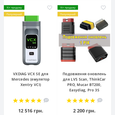
Хіт продажу
Хіт продажу
Популярний
Популярний
VXDIAG VCX SE для
Подовження оновлень
Mercedes (емулятор
для LVS Scan, ThinkCar
Xentry VCI)
PRO, Mucar BT200,
Easydiag, Pro 3S
27
31
12 516 грн.
2 200 грн.